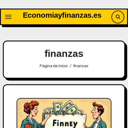
Saltar
al
Economiayfinanzas.es
contenido
finanzas
Página de inicio
finanzas