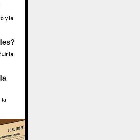
?
o y la
ales?
uir la
la
 la