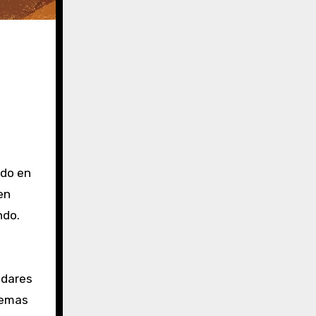
ado en
en
ndo.
ndares
stemas