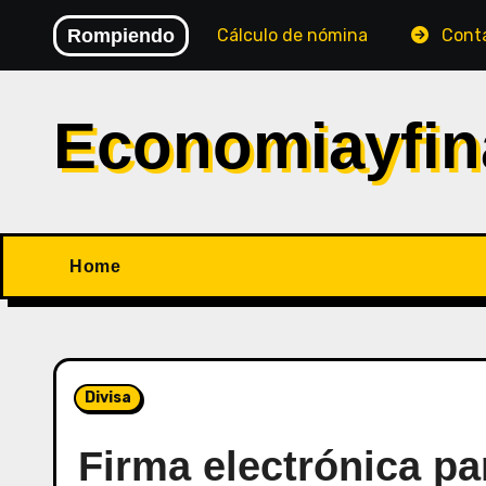
Saltar
 (BINS)
Rompiendo
Cálculo de nómina
Contabilidad de c
al
contenido
Economiayfin
Home
Divisa
Firma electrónica p