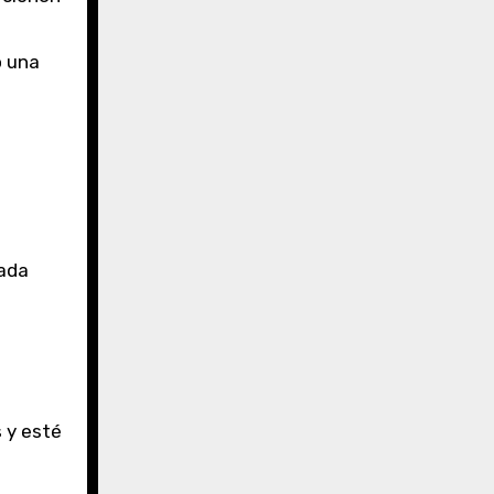
o una
cada
 y esté