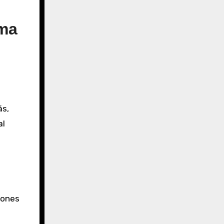
rma
ás,
al
iones