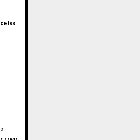
 de las
e
la
rcionen