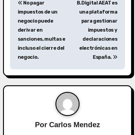
No pagar
B.Digital AEAT es
a
impuestos de un
una plataforma
v
negocio puede
para gestionar
derivar en
impuestos y
e
sanciones, multas e
declaraciones
g
incluso el cierre del
electrónicas en
a
negocio.
España.
c
i
ó
n
d
Por
Carlos Mendez
e