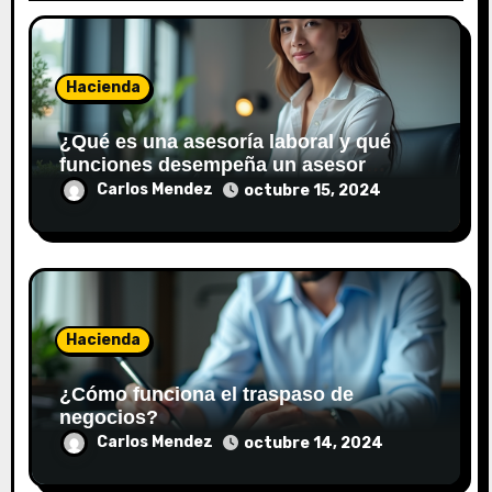
n
t
Hacienda
r
¿Qué es una asesoría laboral y qué
a
funciones desempeña un asesor
laboral?
Carlos Mendez
octubre 15, 2024
d
a
s
Hacienda
¿Cómo funciona el traspaso de
negocios?
Carlos Mendez
octubre 14, 2024