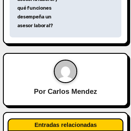
v
qué funciones
desempeña un
e
asesor laboral?
g
a
c
i
ó
n
Por
Carlos Mendez
d
e
Entradas relacionadas
e